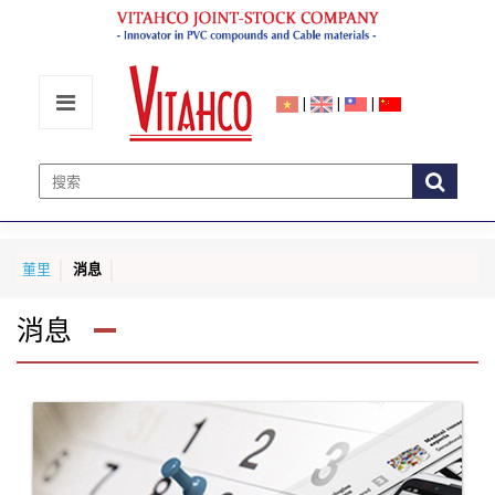
|
|
|
董里
消息
消息