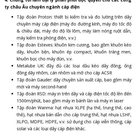
ty châu Âu chuyên ngành cáp điện
Tập đoàn Proton: thiết bị kiểm tra và đo lường trên dây
chuyền máy cáp điện (máy đo đường kính, máy đo tốc độ
& chiều dài, máy đo độ lồi lõm, máy làm nóng ruột dẫn,
máy kiểm tra phóng điện, v.v.)
Tập đoàn Esteves: khuôn kim cương, bao gồm khuôn kéo
dây, khuôn bện, khuôn ép compact, khuôn tráng men,
khuôn bọc cho máy đùn, v.v.
Metalube UK: đầy đủ các loại dầu kéo dây đồng, ống
đồng dây nhôm, cán nhôm và mỡ cho cáp ACSR
Tập đoàn Gauder: dây chuyền sản xuất cáp, bao gồm máy
mới và máy second-hand
Tập đoàn RSD: máy in trên dây và cáp điện tốc độ lên đến
1500m/phút, bao gồm máy in bánh lăn và máy in laser
Tập đoàn Wanma: hạt nhựa XLPE (hạ thế, trung thế, cao
thế), hạt nhựa bán dẫn cho cáp trung thế, hạt nhựa LSHF,
XLPO, MDPE, HDPE, v.v. sử dụng cho cáp viễn thông, cáp
solar và các loại dây cáp điện khác.