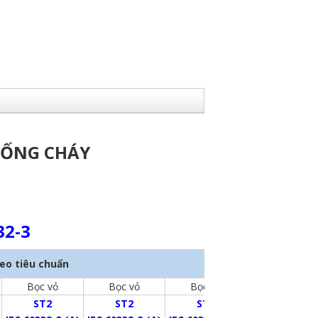
HỐNG CHÁY
32-3
eo tiêu chuẩn
Bọc vỏ
Bọc vỏ
Bọc vỏ
ST2
ST2
ST2