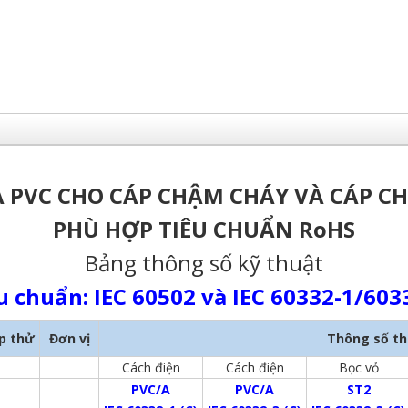
 PVC CHO CÁP CHẬM CHÁY VÀ CÁP C
PHÙ HỢP TIÊU CHUẨN RoHS
Bảng thông số kỹ thuật
u chuẩn
: IEC 60502 và IEC 60332-1/603
p thử
Đơn vị
Thông số th
Cách điện
Cách điện
Bọc vỏ
PVC/A
PVC/A
ST2