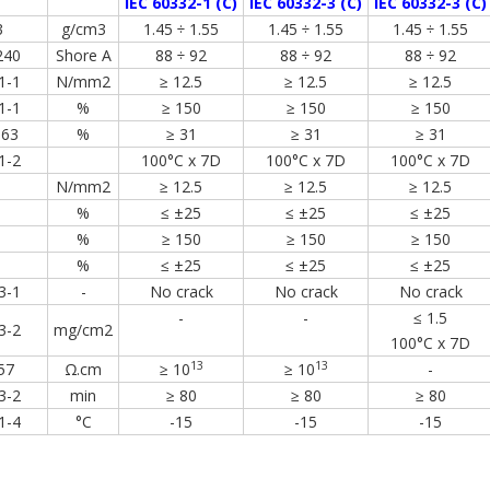
IEC 60332-1 (C)
IEC 60332-3 (C)
IEC 60332-3 (C)
3
g/cm3
1.45 ÷ 1.55
1.45 ÷ 1.55
1.45 ÷ 1.55
240
Shore A
88 ÷ 92
88 ÷ 92
88 ÷ 92
1-1
N/mm2
≥ 12.5
≥ 12.5
≥ 12.5
1-1
%
≥ 150
≥ 150
≥ 150
63
%
≥ 31
≥ 31
≥ 31
1-2
100°C x 7D
100°C x 7D
100°C x 7D
N/mm2
≥ 12.5
≥ 12.5
≥ 12.5
%
≤ ±25
≤ ±25
≤ ±25
%
≥ 150
≥ 150
≥ 150
%
≤ ±25
≤ ±25
≤ ±25
3-1
-
No crack
No crack
No crack
-
-
≤ 1.5
3-2
mg/cm2
100°C x 7D
13
13
57
Ω.cm
≥ 10
≥ 10
-
3-2
min
≥ 80
≥ 80
≥ 80
1-4
°C
-15
-15
-15