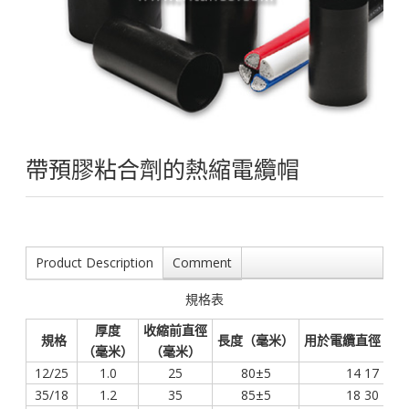
帶預膠粘合劑的熱縮電纜帽
Product Description
Comment
規格表
厚度
收縮前直徑
規格
長度（毫米）
用於電纜直徑 (m
（毫米）
（毫米）
12/25
1.0
25
80±5
14 17
35/18
1.2
35
85±5
18 30