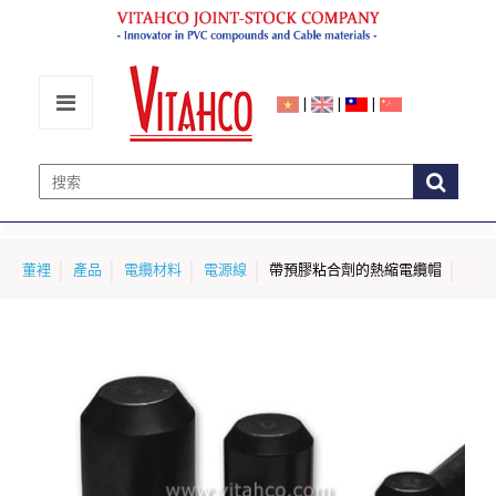
|
|
|
董裡
產品
電纜材料
電源線
帶預膠粘合劑的熱縮電纜帽