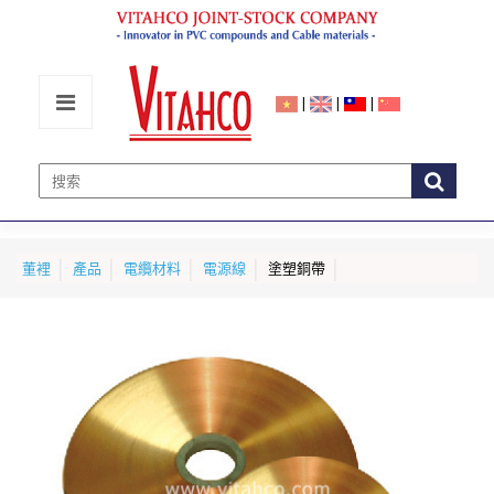
|
|
|
董裡
產品
電纜材料
電源線
塗塑銅帶