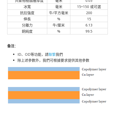
共聚物樹脂層厚度
毫米
0.05
冰寬
毫米
15÷150 或可選
抗拉強度
牛/平方毫米
200
伸長
%
15
分離力
牛/厘米
6.13
銅純度
%
99.5
备注
：
ID、OD等功能，請
聯繫
我們
除上述參數外，我們可根據要求提供其他參數