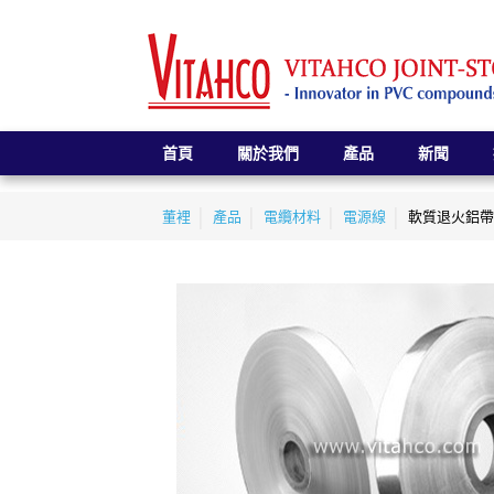
首頁
關於我們
產品
新聞
董裡
產品
電纜材料
電源線
軟質退火鋁帶