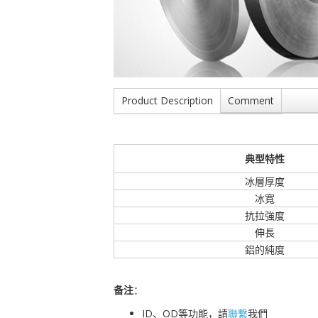
Product Description
Comment
典型特性
冰層厚度
冰寬
抗拉強度
伸長
鋁的純度
备注
：
ID、OD等功能，請
聯繫
我們