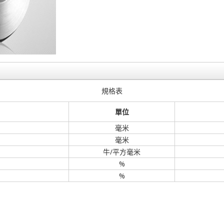
規格表
單位
毫米
毫米
牛/平方毫米
%
%