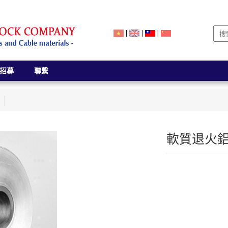
|
|
|
招募
聯繫
軟質退火