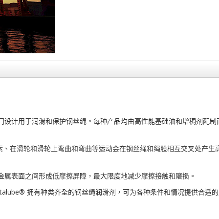
滑剂，专门设计用于润滑和保护钢丝绳。每种产品均由高性能基础油和增稠剂
索、在滑轮和滑轮上弯曲和弯曲等运动会在钢丝绳和绳股相互交叉处产生
载固体在金属表面之间形成低摩擦屏障，最大限度地减少摩擦接触和磨损。
alube® 拥有种类齐全的钢丝绳润滑剂，可为各种条件和情况提供合适