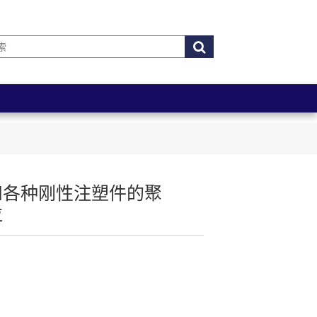
和各种刚性注塑件的聚
粒