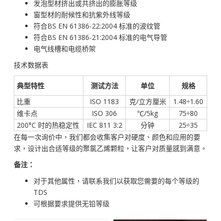
发泡型材挤出或共挤出的膨胀等级
窗型材的耐候性和抗紫外线等级
符合BS EN 61386-22:2004 标准的波纹管
符合BS EN 61386-21:2004 标准的电气导管
电气线槽和电缆桥架
技术数据表
典型特性
测试方法
单位
规格
比重
ISO 1183
克/立方厘米
1.48÷1.60
维卡点
ISO 306
℃/5kg
75÷80
200°C 时的热稳定性
IEC 811 3:2
分钟
25÷35
在每一次询价中，我们都会收集客户对硬度、颜色和应用的要
求，设计出合适等级的聚氯乙烯颗粒，让客户对质量感到满意。
备注：
对于其他属性，请联系我们以获取您需要的每个等级的
TDS
可根据要求提供无铅等级