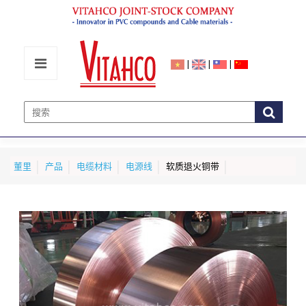
|
|
|
董里
产品
电缆材料
电源线
软质退火铜带