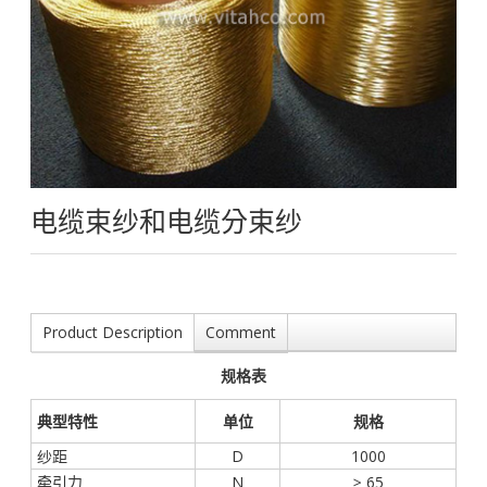
电缆束纱和电缆分束纱
Product Description
Comment
规格表
典型特性
单位
规格
纱距
D
1000
牵引力
N
≥ 65