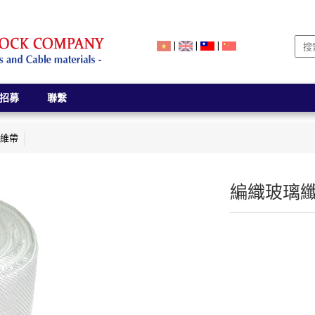
|
|
|
招募
聯繫
維帶
編織玻璃