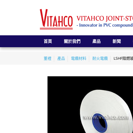
首頁
關於我們
產品
新聞
董裡
產品
電纜材料
耐火電纜
LSHF阻