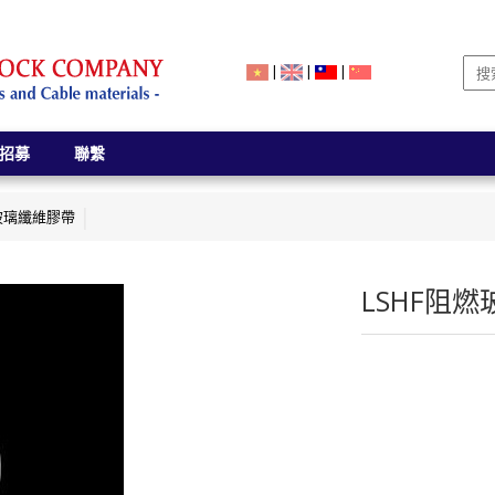
|
|
|
招募
聯繫
燃玻璃纖維膠帶
LSHF阻