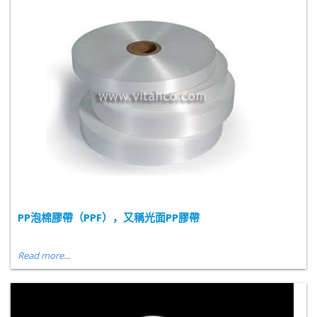
PP泡棉膠帶（PPF），又稱光面PP膠帶
Read more...