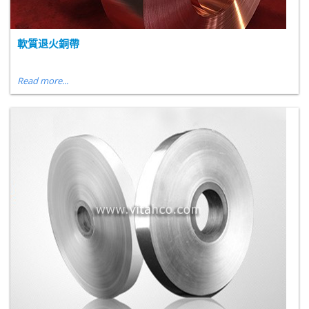
軟質退火銅帶
Read more...