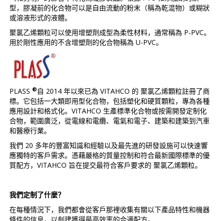
型，膠凝前的化合物可以是自由流動的粉末（稱為乾混物）或糊狀
或溶液形式的液體。
聚氯乙烯顆粒可以使用增塑劑成型為柔性材料，通常稱為 P-PVC。
用於剛性應用的不含增塑劑的化合物稱為 U-PVC。
®
PLASS
自 2014 年以來已為 VITAHCO 的 聚氯乙烯顆粒註冊了商
標。它包括一大類即用型化合物，包括塑化和硬質顆粒，專為各種
應用設計和格式化。VITAHCO 生產標準化合物或按需開發定制化
合物，範圍廣泛，從電線和電纜、電氣和電子、建築和建築到汽車
和醫療行業。
我們 20 多年的豐富知識和經驗以及最先進的研發設施可以快速響
應獨特的客戶需求。憑藉嚴格的質量控制和符合最新國際標準的優
質配方，VITAHCO 旨在提交最符合客戶要求的 聚氯乙烯顆粒。
我們定制了什麼？
在每種情況下，我們都會從客戶那裡收集有關以下產品特性和機器
條件的信息，以創建獲得最高效率的合適配方。