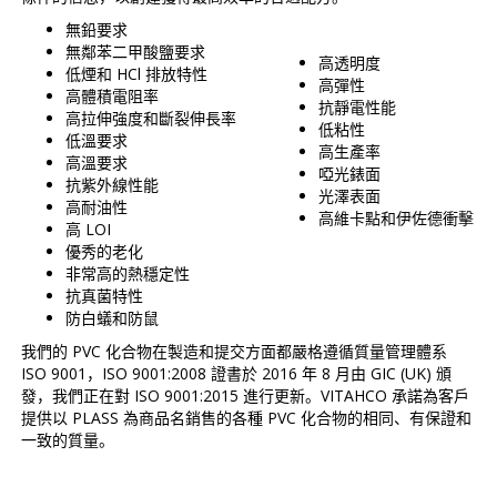
無鉛要求
無鄰苯二甲酸鹽要求
高透明度
低煙和 HCl 排放特性
高彈性
高體積電阻率
抗靜電性能
高拉伸強度和斷裂伸長率
低粘性
低溫要求
高生產率
高溫要求
啞光錶面
抗紫外線性能
光澤表面
高耐油性
高維卡點和伊佐德衝擊
高 LOI
優秀的老化
非常高的熱穩定性
抗真菌特性
防白蟻和防鼠
我們的 PVC 化合物在製造和提交方面都嚴格遵循質量管理體系
ISO 9001，ISO 9001:2008 證書於 2016 年 8 月由 GIC (UK) 頒
發，我們正在對 ISO 9001:2015 進行更新。VITAHCO 承諾為客戶
提供以 PLASS 為商品名銷售的各種 PVC 化合物的相同、有保證和
一致的質量。