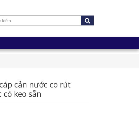
cáp cản nước co rút
 có keo sẵn