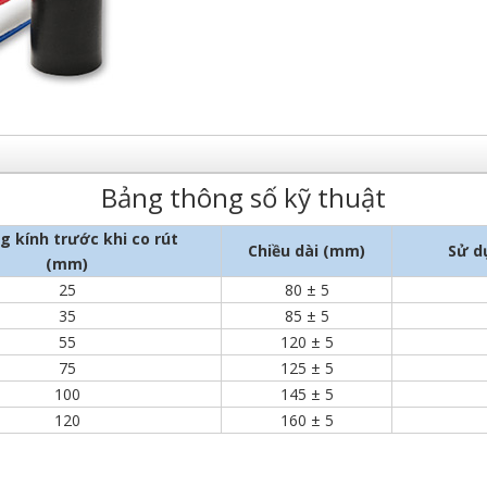
Bảng thông số kỹ thuật
 kính trước khi co rút
Chiều dài (mm)
Sử d
(mm)
25
80 ± 5
35
85 ± 5
55
120 ± 5
75
125 ± 5
100
145 ± 5
120
160 ± 5