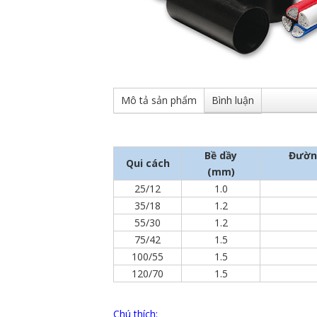
Mô tả sản phẩm
Bình luận
Bề dầy
Đường
Qui cách
(mm)
25/12
1.0
35/18
1.2
55/30
1.2
75/42
1.5
100/55
1.5
120/70
1.5
Chú thích: