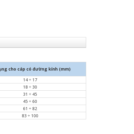
ụng cho cáp có đường kính (mm)
14 ÷ 17
18 ÷ 30
31 ÷ 45
45 ÷ 60
61 ÷ 82
83 ÷ 100